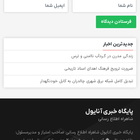
جدیدترین اخبار
زندگی مدرن در گـردآب ناامنی و ترس
ضرورت ترویج فرهنگ اهدای اسناد تاریخی
تبدیل كامل شبكه برق شهری چالدران به كابل خودنگهدار
پایگاه خبری آنایول
شاهراه اطلاع رسانی
پایگاه خبری آنایول شاهراه اطلاع رسانی صاحب امتیاز و مدیرمسئول: