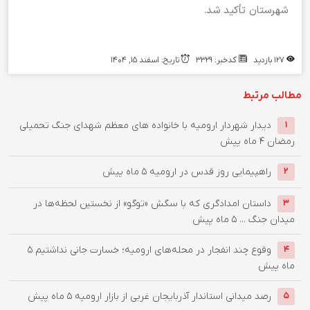
شهرستان تأکید شد.
127 بازدید
کدخبر: 3329
تاریخ: اسفند 15, 1404
مطالب مرتبط
دیدار شهردار ارومیه با خانواده های معظم شهدای جنگ تحمیلی
1
رمضان
4 ماه پیش
راهپیمایی روز قدس در ارومیه
5 ماه پیش
2
داستان امدادگری که با سگش «توگو» از نخستین لحظه‌ها در
3
میدان جنگ ...
5 ماه پیش
وقوع چند انفجار در محله‌های ارومیه؛ خسارت جانی نداشتیم
5
4
ماه پیش
رصد میدانی استاندار آذربایجان غربی از بازار ارومیه
5 ماه پیش
5