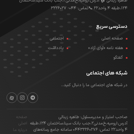
طاهره زینالی 🏠 آدرس:ارومیه،خ‌مدنی۲،جنب بانک سینا،ساختمان
۱۲۴،طبقه ۴ واحد۲۲ 📞تماس: ۰۴۴- ۳۲۲۶۰۲۷
دسترسی سریع
صفحه اصلی
اجتماعی
هفته نامه «آوای آزاد»
یادداشت
گفتگو
شبکه های اجتماعی
در شبکه های اجتماعی ما را دنبال کنید...
صاحب امتیاز و مدیرمسئول: طاهره زینالی
صفحه
آدرس:ارومیه،خ‌مدنی۲،جنب بانک سینا،ساختمان ۱۲۴،طبقه
اصلی
۴ واحد۲۲ تماس: 04432260276 سامانه جامع رسانه‌های
درباره ما